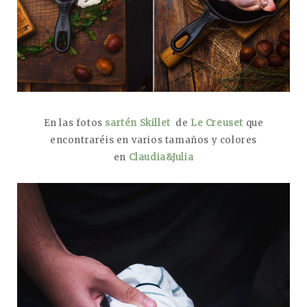
En las fotos
sartén Skillet
de
Le Creuset
que
encontraréis en varios tamaños y colores
en
Claudia&Julia